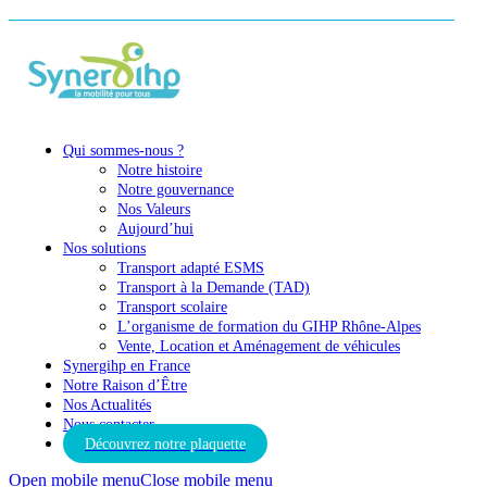
Qui sommes-nous ?
Notre histoire
Notre gouvernance
Nos Valeurs
Aujourd’hui
Nos solutions
Transport adapté ESMS
Transport à la Demande (TAD)
Transport scolaire
L’organisme de formation du GIHP Rhône-Alpes
Vente, Location et Aménagement de véhicules
Synergihp en France
Notre Raison d’Être
Nos Actualités
Nous contacter
Découvrez notre plaquette
Open mobile menu
Close mobile menu