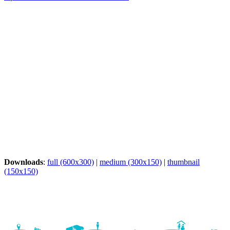
Downloads
:
full (600x300)
|
medium (300x150)
|
thumbnail
(150x150)