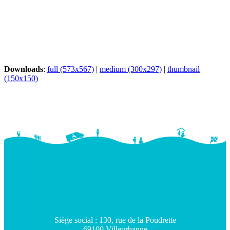
Downloads
:
full (573x567)
|
medium (300x297)
|
thumbnail
(150x150)
Siège social : 130, rue de la Poudrette
69100 Villeurbanne