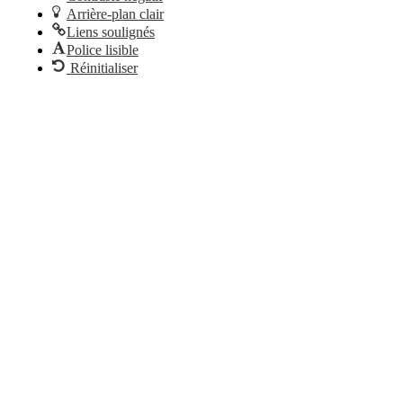
Arrière-plan clair
Liens soulignés
Police lisible
Réinitialiser