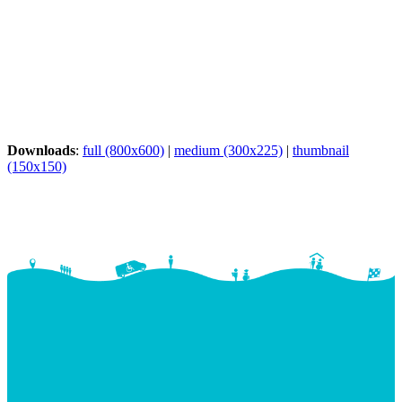
Downloads
:
full (800x600)
|
medium (300x225)
|
thumbnail
(150x150)