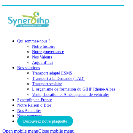
Qui sommes-nous ?
Notre histoire
Notre gouvernance
Nos Valeurs
Aujourd’hui
Nos solutions
Transport adapté ESMS
Transport à la Demande (TAD)
Transport scolaire
L’organisme de formation du GIHP Rhône-Alpes
Vente, Location et Aménagement de véhicules
Synergihp en France
Notre Raison d’Être
Nos Actualités
Nous contacter
Découvrez notre plaquette
Open mobile menu
Close mobile menu