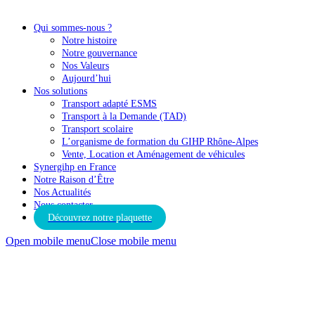
Qui sommes-nous ?
Notre histoire
Notre gouvernance
Nos Valeurs
Aujourd’hui
Nos solutions
Transport adapté ESMS
Transport à la Demande (TAD)
Transport scolaire
L’organisme de formation du GIHP Rhône-Alpes
Vente, Location et Aménagement de véhicules
Synergihp en France
Notre Raison d’Être
Nos Actualités
Nous contacter
Découvrez notre plaquette
Open mobile menu
Close mobile menu