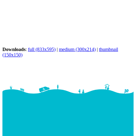
Downloads
:
full (833x595)
|
medium (300x214)
|
thumbnail
(150x150)