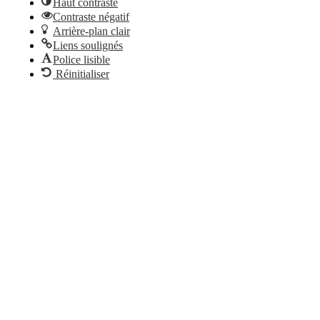
Haut contraste
Contraste négatif
Arrière-plan clair
Liens soulignés
Police lisible
Réinitialiser