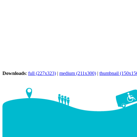
Downloads
:
full (227x323)
|
medium (211x300)
|
thumbnail (150x15