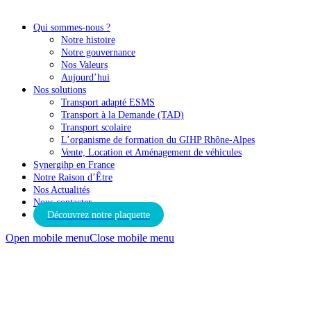
Qui sommes-nous ?
Notre histoire
Notre gouvernance
Nos Valeurs
Aujourd’hui
Nos solutions
Transport adapté ESMS
Transport à la Demande (TAD)
Transport scolaire
L’organisme de formation du GIHP Rhône-Alpes
Vente, Location et Aménagement de véhicules
Synergihp en France
Notre Raison d’Être
Nos Actualités
Nous contacter
Découvrez notre plaquette
Open mobile menu
Close mobile menu