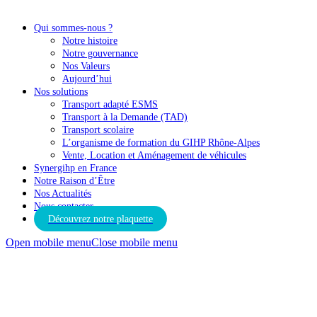
Qui sommes-nous ?
Notre histoire
Notre gouvernance
Nos Valeurs
Aujourd’hui
Nos solutions
Transport adapté ESMS
Transport à la Demande (TAD)
Transport scolaire
L’organisme de formation du GIHP Rhône-Alpes
Vente, Location et Aménagement de véhicules
Synergihp en France
Notre Raison d’Être
Nos Actualités
Nous contacter
Découvrez notre plaquette
Open mobile menu
Close mobile menu