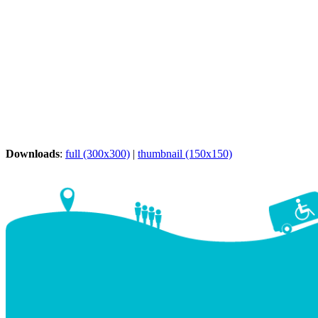
Downloads
:
full (300x300)
|
thumbnail (150x150)