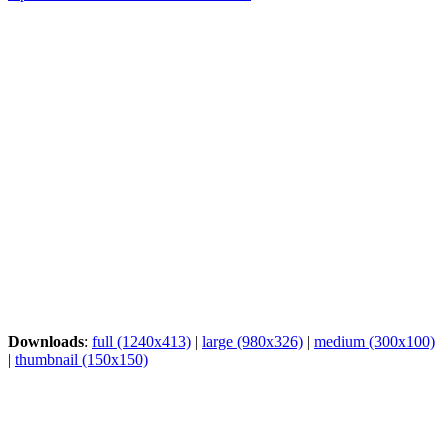
Downloads
:
full (1240x413)
|
large (980x326)
|
medium (300x100)
|
thumbnail (150x150)