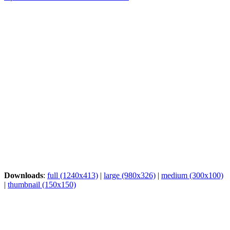
Downloads
:
full (1240x413)
|
large (980x326)
|
medium (300x100)
|
thumbnail (150x150)