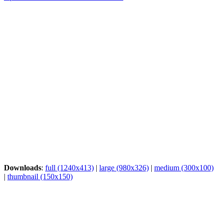
Downloads
:
full (1240x413)
|
large (980x326)
|
medium (300x100)
|
thumbnail (150x150)