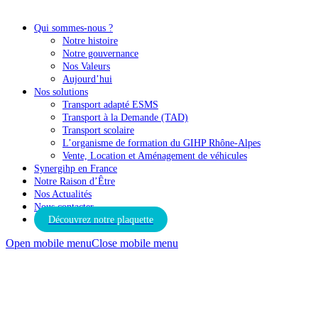
Qui sommes-nous ?
Notre histoire
Notre gouvernance
Nos Valeurs
Aujourd’hui
Nos solutions
Transport adapté ESMS
Transport à la Demande (TAD)
Transport scolaire
L’organisme de formation du GIHP Rhône-Alpes
Vente, Location et Aménagement de véhicules
Synergihp en France
Notre Raison d’Être
Nos Actualités
Nous contacter
Découvrez notre plaquette
Open mobile menu
Close mobile menu