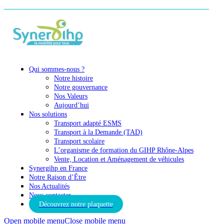
Qui sommes-nous ?
Notre histoire
Notre gouvernance
Nos Valeurs
Aujourd’hui
Nos solutions
Transport adapté ESMS
Transport à la Demande (TAD)
Transport scolaire
L’organisme de formation du GIHP Rhône-Alpes
Vente, Location et Aménagement de véhicules
Synergihp en France
Notre Raison d’Être
Nos Actualités
Nous contacter
Découvrez notre plaquette
Open mobile menu
Close mobile menu