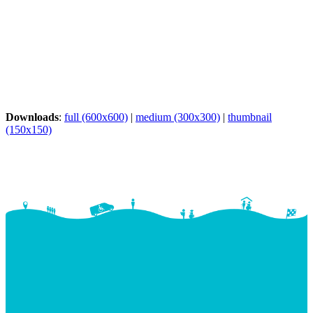
Downloads
:
full (600x600)
|
medium (300x300)
|
thumbnail
(150x150)