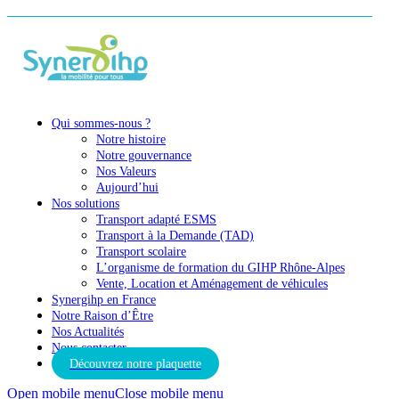
Qui sommes-nous ?
Notre histoire
Notre gouvernance
Nos Valeurs
Aujourd’hui
Nos solutions
Transport adapté ESMS
Transport à la Demande (TAD)
Transport scolaire
L’organisme de formation du GIHP Rhône-Alpes
Vente, Location et Aménagement de véhicules
Synergihp en France
Notre Raison d’Être
Nos Actualités
Nous contacter
Découvrez notre plaquette
Open mobile menu
Close mobile menu